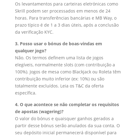
Os levantamentos para carteiras eletrónicas como
Skrill podem ser processados em menos de 24
horas. Para transferências bancárias e MB Way, o
prazo típico é de 1 a 3 dias úteis, após a conclusão
da verificação KYC.
3. Posso usar o bónus de boas-vindas em
qualquer jogo?
Não. Os termos definem uma lista de jogos
elegíveis, normalmente slots (com contribuição a
100%). Jogos de mesa como Blackjack ou Roleta têm
contribuição muito inferior (ex: 10%) ou são
totalmente excluídos. Leia os T&C da oferta
específica.
4. O que acontece se não completar os requisitos
de apostas (wagering)?
O valor do bónus e quaisquer ganhos gerados a
partir desse bónus serão anulados da sua conta. O
seu depósito inicial permanecerá disponível para