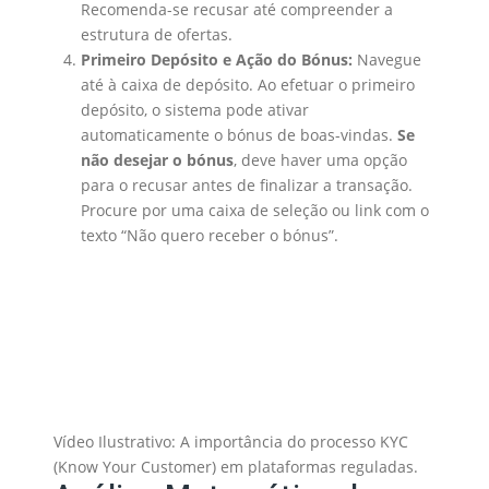
Recomenda-se recusar até compreender a
estrutura de ofertas.
Primeiro Depósito e Ação do Bónus:
Navegue
até à caixa de depósito. Ao efetuar o primeiro
depósito, o sistema pode ativar
automaticamente o bónus de boas-vindas.
Se
não desejar o bónus
, deve haver uma opção
para o recusar antes de finalizar a transação.
Procure por uma caixa de seleção ou link com o
texto “Não quero receber o bónus”.
Vídeo Ilustrativo: A importância do processo KYC
(Know Your Customer) em plataformas reguladas.