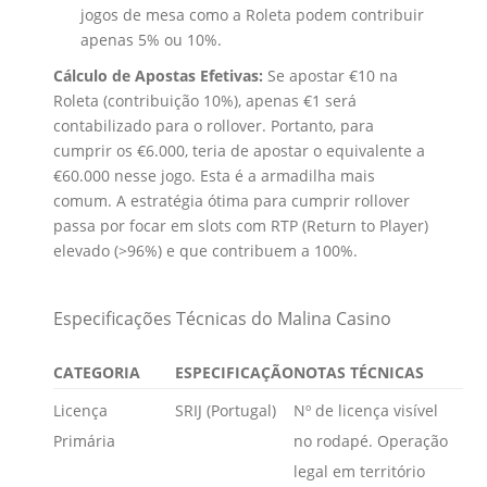
jogos de mesa como a Roleta podem contribuir
apenas 5% ou 10%.
Cálculo de Apostas Efetivas:
Se apostar €10 na
Roleta (contribuição 10%), apenas €1 será
contabilizado para o rollover. Portanto, para
cumprir os €6.000, teria de apostar o equivalente a
€60.000 nesse jogo. Esta é a armadilha mais
comum. A estratégia ótima para cumprir rollover
passa por focar em slots com RTP (Return to Player)
elevado (>96%) e que contribuem a 100%.
Especificações Técnicas do Malina Casino
CATEGORIA
ESPECIFICAÇÃO
NOTAS TÉCNICAS
Licença
SRIJ (Portugal)
Nº de licença visível
Primária
no rodapé. Operação
legal em território