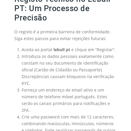
PT: Um Processo de
Precisão
O registo é a primeira barreira de conformidade.
Siga estes passos para evitar rejeições futuras:
Aceda ao portal
lebull pt
e clique em “Registar”.
Introduza os dados pessoais exatamente como
constam no seu documento de identificação
oficial (Cartão de Cidadão ou Passaporte).
Discrepâncias causam bloqueios na verificação
KYC.
Forneça um endereço de email ativo e um
número de telefone móvel português. Estes
serão os canais primários para notificações e
2FA.
Crie uma password com mais de 12 caracteres,
combinando maiúsculas, minúsculas, números
e símbolos. Evite reutilizar passwords de outros