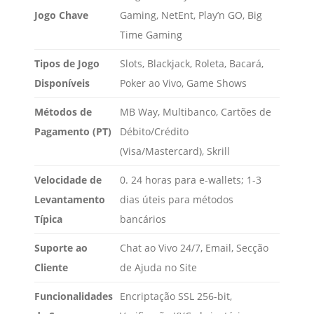
Jogo Chave
Gaming, NetEnt, Play’n GO, Big
Time Gaming
Tipos de Jogo
Slots, Blackjack, Roleta, Bacará,
Disponíveis
Poker ao Vivo, Game Shows
Métodos de
MB Way, Multibanco, Cartões de
Pagamento (PT)
Débito/Crédito
(Visa/Mastercard), Skrill
Velocidade de
0. 24 horas para e-wallets; 1-3
Levantamento
dias úteis para métodos
Típica
bancários
Suporte ao
Chat ao Vivo 24/7, Email, Secção
Cliente
de Ajuda no Site
Funcionalidades
Encriptação SSL 256-bit,