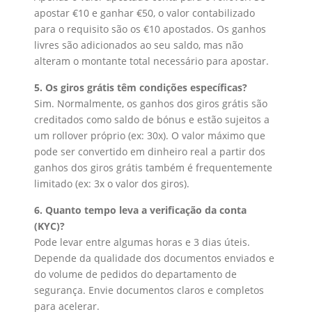
apostar €10 e ganhar €50, o valor contabilizado
para o requisito são os €10 apostados. Os ganhos
livres são adicionados ao seu saldo, mas não
alteram o montante total necessário para apostar.
5. Os giros grátis têm condições específicas?
Sim. Normalmente, os ganhos dos giros grátis são
creditados como saldo de bónus e estão sujeitos a
um rollover próprio (ex: 30x). O valor máximo que
pode ser convertido em dinheiro real a partir dos
ganhos dos giros grátis também é frequentemente
limitado (ex: 3x o valor dos giros).
6. Quanto tempo leva a verificação da conta
(KYC)?
Pode levar entre algumas horas e 3 dias úteis.
Depende da qualidade dos documentos enviados e
do volume de pedidos do departamento de
segurança. Envie documentos claros e completos
para acelerar.