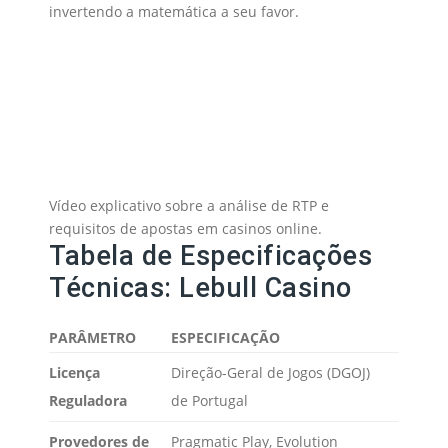
invertendo a matemática a seu favor.
Vídeo explicativo sobre a análise de RTP e
requisitos de apostas em casinos online.
Tabela de Especificações
Técnicas: Lebull Casino
PARÂMETRO
ESPECIFICAÇÃO
Licença
Direção-Geral de Jogos (DGOJ)
Reguladora
de Portugal
Provedores de
Pragmatic Play, Evolution