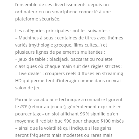
l’ensemble de ces divertissements depuis un
ordinateur ou un smartphone connecté à une
plateforme sécurisée.
Les catégories principales sont les suivantes :
– Machines à sous : centaines de titres avec thèmes
variés (mythologie grecque, films cultes…) et
plusieurs lignes de paiement simultanées ;
– Jeux de table : blackjack, baccarat ou roulette
classiques où chaque main suit des règles strictes ;
– Live dealer : croupiers réels diffusés en streaming
HD qui permettent d’interagir comme dans un vrai
salon de jeu.
Parmi le vocabulaire technique à connaître figurent
le
RTP
(retour au joueur), généralement exprimé en
pourcentage – un slot affichant 96 % signifie qu’en
moyenne il redistribue $96 pour chaque $100 misés
– ainsi que la volatilité qui indique si les gains
seront fréquents mais modestes ou rares mais