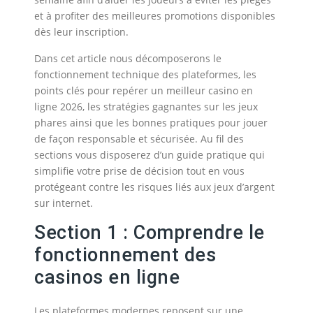
et à profiter des meilleures promotions disponibles
dès leur inscription.
Dans cet article nous décomposerons le
fonctionnement technique des plateformes, les
points clés pour repérer un meilleur casino en
ligne 2026, les stratégies gagnantes sur les jeux
phares ainsi que les bonnes pratiques pour jouer
de façon responsable et sécurisée. Au fil des
sections vous disposerez d’un guide pratique qui
simplifie votre prise de décision tout en vous
protégeant contre les risques liés aux jeux d’argent
sur internet.
Section 1 : Comprendre le
fonctionnement des
casinos en ligne
Les plateformes modernes reposent sur une