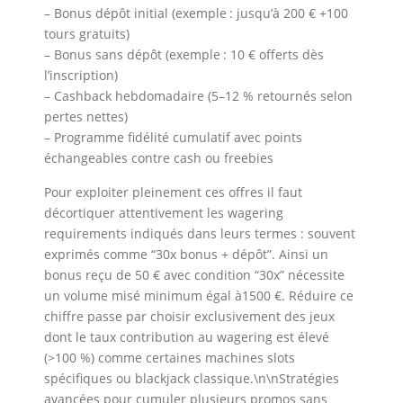
– Bonus dépôt initial (exemple : jusqu’à 200 € +100
tours gratuits)
– Bonus sans dépôt (exemple : 10 € offerts dès
l’inscription)
– Cashback hebdomadaire (5–12 % retournés selon
pertes nettes)
– Programme fidélité cumulatif avec points
échangeables contre cash ou freebies
Pour exploiter pleinement ces offres il faut
décortiquer attentivement les wagering
requirements indiqués dans leurs termes : souvent
exprimés comme “30x bonus + dépôt”. Ainsi un
bonus reçu de 50 € avec condition “30x” nécessite
un volume misé minimum égal à​1500 €. Réduire ce
chiffre passe par choisir exclusivement des jeux
dont le taux contribution au wagering est élevé
(>100 %) comme certaines machines slots
spécifiques ou blackjack classique.\n\nStratégies
avancées pour cumuler plusieurs promos sans