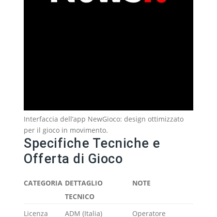
Interfaccia dell’app NewGioco: design ottimizzato
per il gioco in movimento.
Specifiche Tecniche e
Offerta di Gioco
CATEGORIA
DETTAGLIO
NOTE
TECNICO
Licenza
ADM (Italia)
Operatore