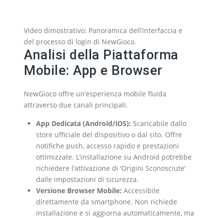
Video dimostrativo: Panoramica dell’interfaccia e
del processo di login di NewGioco.
Analisi della Piattaforma
Mobile: App e Browser
NewGioco offre un’esperienza mobile fluida
attraverso due canali principali.
App Dedicata (Android/iOS):
Scaricabile dallo
store ufficiale del dispositivo o dal sito. Offre
notifiche push, accesso rapido e prestazioni
ottimizzate. L’installazione su Android potrebbe
richiedere l’attivazione di ‘Origini Sconosciute’
dalle impostazioni di sicurezza.
Versione Browser Mobile:
Accessibile
direttamente da smartphone. Non richiede
installazione e si aggiorna automaticamente, ma