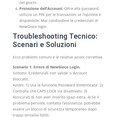
dei giochi.
Protezione dell’Account:
Oltre alla password,
utilizza un PIN per le transazioni se l’opzione è
disponibile. Mai condividere le credenziali di
NewGioco login.
Troubleshooting Tecnico:
Scenari e Soluzioni
Ecco problemi comuni e le relative azioni correttive.
Scenario 1: Errore di NewGioco Login.
Sintomi: ‘Credenziali non valide’ o ‘Account
bloccato’.
Azioni: 1) Usa la funzione ‘Password dimenticata’. 2)
Controlla che CAPS LOCK sia disattivato. 3)
Assicurati di non aver inserito spazi extra. 4) Se il
problema persiste, contatta l’assistenza: potrebbe
essere un blocco di sicurezza temporaneo dopo
troppi tentativi falliti.