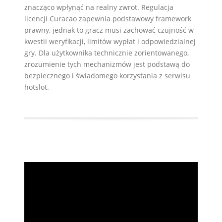
znacząco wpłynąć na realny zwrot. Regulacja
licencji Curacao zapewnia podstawowy framework
prawny, jednak to gracz musi zachować czujność w
kwestii weryfikacji, limitów wypłat i odpowiedzialnej
gry. Dla użytkownika technicznie zorientowanego,
zrozumienie tych mechanizmów jest podstawą do
bezpiecznego i świadomego korzystania z serwisu
hotslot.