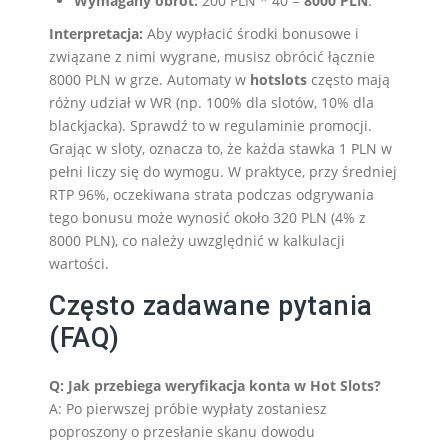
Wymagany obrót:
200 PLN * 40 =
8000 PLN
.
Interpretacja:
Aby wypłacić środki bonusowe i
związane z nimi wygrane, musisz obrócić łącznie
8000 PLN w grze. Automaty w
hotslots
często mają
różny udział w WR (np. 100% dla slotów, 10% dla
blackjacka). Sprawdź to w regulaminie promocji.
Grając w sloty, oznacza to, że każda stawka 1 PLN w
pełni liczy się do wymogu. W praktyce, przy średniej
RTP 96%, oczekiwana strata podczas odgrywania
tego bonusu może wynosić około 320 PLN (4% z
8000 PLN), co należy uwzględnić w kalkulacji
wartości.
Często zadawane pytania
(FAQ)
Q: Jak przebiega weryfikacja konta w Hot Slots?
A: Po pierwszej próbie wypłaty zostaniesz
poproszony o przesłanie skanu dowodu