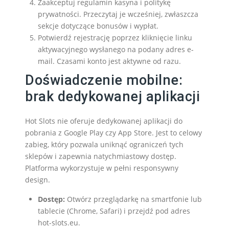
Zaakceptuj regulamin kasyna i politykę
prywatności. Przeczytaj je wcześniej, zwłaszcza
sekcje dotyczące bonusów i wypłat.
Potwierdź rejestrację poprzez kliknięcie linku
aktywacyjnego wysłanego na podany adres e-
mail. Czasami konto jest aktywne od razu.
Doświadczenie mobilne:
brak dedykowanej aplikacji
Hot Slots nie oferuje dedykowanej aplikacji do
pobrania z Google Play czy App Store. Jest to celowy
zabieg, który pozwala uniknąć ograniczeń tych
sklepów i zapewnia natychmiastowy dostęp.
Platforma wykorzystuje w pełni responsywny
design.
Dostęp:
Otwórz przeglądarkę na smartfonie lub
tablecie (Chrome, Safari) i przejdź pod adres
hot-slots.eu.