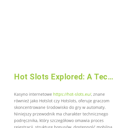
Hot Slots Explored: A Technical Manual for Bonuses and Gameplay
Kasyno internetowe
https://hot-slots.eu/
, znane
również jako Hotslot czy Hotslots, oferuje graczom
skoncentrowane środowisko do gry w automaty.
Niniejszy przewodnik ma charakter technicznego
podręcznika, który szczegółowo omawia proces
rejestracji, strukturę bonusów, dostępność mobilną