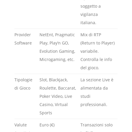
soggetto a
vigilanza
italiana.
Provider
NetEnt, Pragmatic
Mix di RTP
Software
Play, Play’n GO,
(Return to Player)
Evolution Gaming,
variabile.
Microgaming, etc.
Controlla le info
del gioco.
Tipologie
Slot, Blackjack,
La sezione Live è
di Gioco
Roulette, Baccarat,
alimentata da
Poker Video, Live
studi
Casino, Virtual
professionali.
Sports
Valute
Euro (€)
Transazioni solo