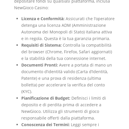
depositare fondi su qualsiasi piattaforma, inclusa
NewGioco Casino:
Licenza e Conformità:
Assicurati che l’operatore
detenga una licenza ADM (Amministrazione
Autonoma dei Monopoli di Stato) italiana attiva
e in regola. Questa è la tua garanzia primaria.
Requisiti di Sistema:
Controlla la compatibilità
del browser (Chrome, Firefox, Safari aggiornati)
e la stabilità della tua connessione internet.
Documenti Pronti:
Avere a portata di mano un
documento d’identità valido (Carta d’Identità,
Patente) e una prova di residenza (ultima
bolletta) per accelerare la verifica del conto
(KYC).
Pianificazione di Budget:
Definisci i limiti di
deposito e di perdita prima di accedere a
NewGioco. Utilizza gli strumenti di gioco
responsabile offerti dalla piattaforma.
Conoscenza dei Termini:
Leggi sempre i