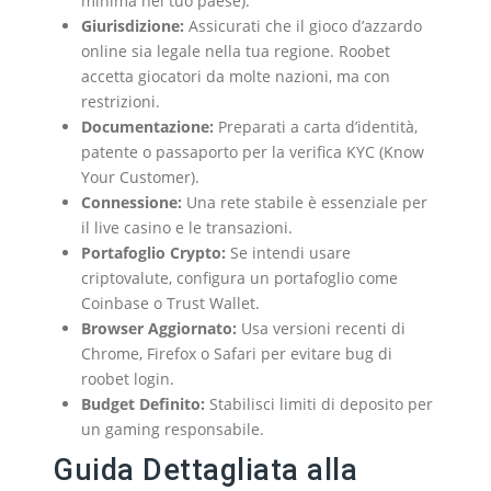
minima nel tuo paese).
Giurisdizione:
Assicurati che il gioco d’azzardo
online sia legale nella tua regione. Roobet
accetta giocatori da molte nazioni, ma con
restrizioni.
Documentazione:
Preparati a carta d’identità,
patente o passaporto per la verifica KYC (Know
Your Customer).
Connessione:
Una rete stabile è essenziale per
il live casino e le transazioni.
Portafoglio Crypto:
Se intendi usare
criptovalute, configura un portafoglio come
Coinbase o Trust Wallet.
Browser Aggiornato:
Usa versioni recenti di
Chrome, Firefox o Safari per evitare bug di
roobet login.
Budget Definito:
Stabilisci limiti di deposito per
un gaming responsabile.
Guida Dettagliata alla