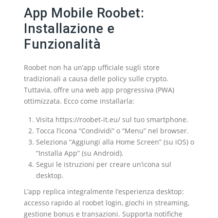
App Mobile Roobet:
Installazione e
Funzionalità
Roobet non ha un’app ufficiale sugli store
tradizionali a causa delle policy sulle crypto.
Tuttavia, offre una web app progressiva (PWA)
ottimizzata. Ecco come installarla:
Visita https://roobet-it.eu/ sul tuo smartphone.
Tocca l’icona “Condividi” o “Menu” nel browser.
Seleziona “Aggiungi alla Home Screen” (su iOS) o
“Installa App” (su Android).
Segui le istruzioni per creare un’icona sul
desktop.
L’app replica integralmente l’esperienza desktop:
accesso rapido al roobet login, giochi in streaming,
gestione bonus e transazioni. Supporta notifiche