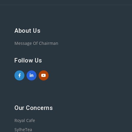
About Us
Message Of Chairman
Follow Us
Our Concerns
Royal Cafe
SylheTea