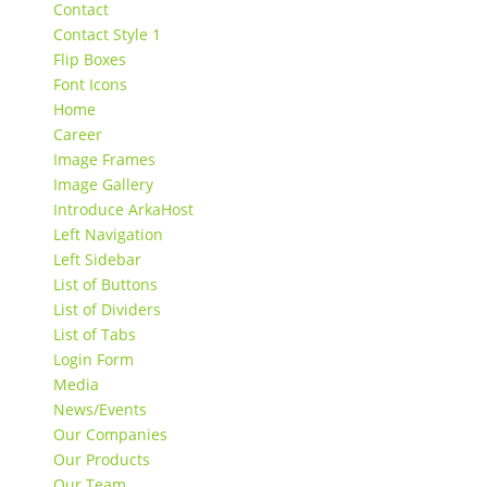
Contact
Contact Style 1
Flip Boxes
Font Icons
Home
Career
Image Frames
Image Gallery
Introduce ArkaHost
Left Navigation
Left Sidebar
List of Buttons
List of Dividers
List of Tabs
Login Form
Media
News/Events
Our Companies
Our Products
Our Team