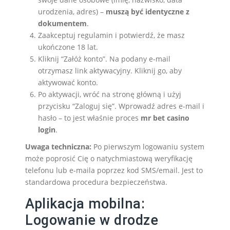
urodzenia, adres) –
muszą być identyczne z
dokumentem
.
Zaakceptuj regulamin i potwierdź, że masz
ukończone 18 lat.
Kliknij “Załóż konto”. Na podany e-mail
otrzymasz link aktywacyjny. Kliknij go, aby
aktywować konto.
Po aktywacji, wróć na stronę główną i użyj
przycisku “Zaloguj się”. Wprowadź adres e-mail i
hasło – to jest właśnie proces
mr bet casino
login
.
Uwaga techniczna:
Po pierwszym logowaniu system
może poprosić Cię o natychmiastową weryfikację
telefonu lub e-maila poprzez kod SMS/email. Jest to
standardowa procedura bezpieczeństwa.
Aplikacja mobilna:
Logowanie w drodze