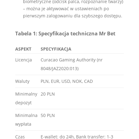
biometryczne (odcisk palca, rozpoznanie twarzy)
– można je aktywować w ustawieniach po
pierwszym zalogowaniu dla szybszego dostępu.
Tabela 1: Specyfikacja techniczna Mr Bet
ASPEKT
SPECYFIKACJA
Licencja
Curacao Gaming Authority (nr
8048/JAZ2020:013)
Waluty
PLN, EUR, USD, NOK, CAD
Minimalny
20 PLN
depozyt
Minimalna
50 PLN
wypłata
Czas
E-wallet: do 24h, Bank transfer: 1-3