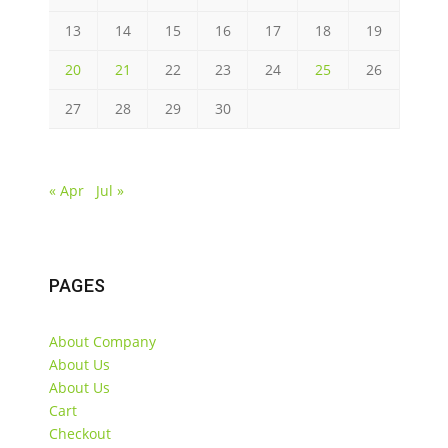
13
14
15
16
17
18
19
20
21
22
23
24
25
26
27
28
29
30
« Apr
Jul »
PAGES
About Company
About Us
About Us
Cart
Checkout