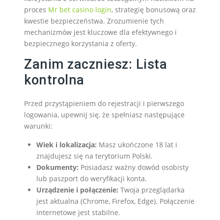
proces
Mr bet casino login
, strategię bonusową oraz
kwestie bezpieczeństwa. Zrozumienie tych
mechanizmów jest kluczowe dla efektywnego i
bezpiecznego korzystania z oferty.
Zanim zaczniesz: Lista
kontrolna
Przed przystąpieniem do rejestracji i pierwszego
logowania, upewnij się, że spełniasz następujące
warunki:
Wiek i lokalizacja:
Masz ukończone 18 lat i
znajdujesz się na terytorium Polski.
Dokumenty:
Posiadasz ważny dowód osobisty
lub paszport do weryfikacji konta.
Urządzenie i połączenie:
Twoja przeglądarka
jest aktualna (Chrome, Firefox, Edge). Połączenie
internetowe jest stabilne.