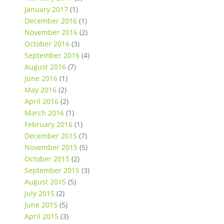
January 2017
(1)
December 2016
(1)
November 2016
(2)
October 2016
(3)
September 2016
(4)
August 2016
(7)
June 2016
(1)
May 2016
(2)
April 2016
(2)
March 2016
(1)
February 2016
(1)
December 2015
(7)
November 2015
(5)
October 2015
(2)
September 2015
(3)
August 2015
(5)
July 2015
(2)
June 2015
(5)
April 2015
(3)