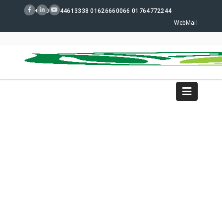
+880 02 44613338 01626660066 01764772244
WebMail