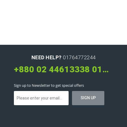
NEED HELP?
01764772244
+880 02 44613338 01626660066 01764772244
Sign up to Newsletter to get special offers