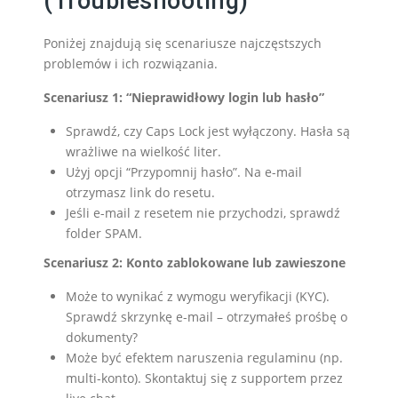
(Troubleshooting)
Poniżej znajdują się scenariusze najczęstszych
problemów i ich rozwiązania.
Scenariusz 1: “Nieprawidłowy login lub hasło”
Sprawdź, czy Caps Lock jest wyłączony. Hasła są
wrażliwe na wielkość liter.
Użyj opcji “Przypomnij hasło”. Na e-mail
otrzymasz link do resetu.
Jeśli e-mail z resetem nie przychodzi, sprawdź
folder SPAM.
Scenariusz 2: Konto zablokowane lub zawieszone
Może to wynikać z wymogu weryfikacji (KYC).
Sprawdź skrzynkę e-mail – otrzymałeś prośbę o
dokumenty?
Może być efektem naruszenia regulaminu (np.
multi-konto). Skontaktuj się z supportem przez