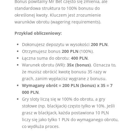
Bonus powitalny Mr Bet często się zmienia, ale
standardowa struktura to 100% bonusu do
określonej kwoty. Kluczem jest zrozumienie
warunków obrotu (wagering requirements).
Przykład obliczeniowy:
Dokonujesz depozytu w wysokości
200 PLN
.
Otrzymujesz bonus
200 PLN
(100%).
Łączna suma do obrotu:
400 PLN
.
Warunek obrotu (WR):
35x (bonus)
. Oznacza to,
że musisz obrócić kwotę bonusu 35 razy w
grach, zanim wypłacisz wygrane z bonusu.
Wymagany obrót = 200 PLN (bonus) x 35 = 7
000 PLN
.
Gry sloty liczą się w 100% do obrotu, a gry
stołowe (np. blackjack) często tylko w 10%. Jeśli
grasz w blackjack, każda postawiona 10 PLN
liczy się jako tylko 1 PLN do wymaganego obrotu,
co wydłuża proces.