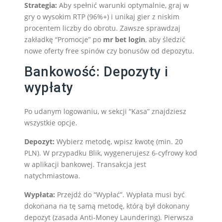
Strategia:
Aby spełnić warunki optymalnie, graj w
gry o wysokim RTP (96%+) i unikaj gier z niskim
procentem liczby do obrotu. Zawsze sprawdzaj
zakładkę “Promocje” po
mr bet login
, aby śledzić
nowe oferty free spinów czy bonusów od depozytu.
Bankowość: Depozyty i
wypłaty
Po udanym logowaniu, w sekcji “Kasa” znajdziesz
wszystkie opcje.
Depozyt:
Wybierz metodę, wpisz kwotę (min. 20
PLN). W przypadku Blik, wygenerujesz 6-cyfrowy kod
w aplikacji bankowej. Transakcja jest
natychmiastowa.
Wypłata:
Przejdź do “Wypłać”. Wypłata musi być
dokonana na tę samą metodę, którą był dokonany
depozyt (zasada Anti-Money Laundering). Pierwsza