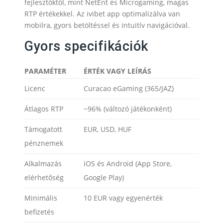
fejlesztőktől, mint NetEnt és Microgaming, magas
RTP értékekkel. Az ivibet app optimalizálva van
mobilra, gyors betöltéssel és intuitív navigációval.
Gyors specifikációk
PARAMÉTER
ÉRTÉK VAGY LEÍRÁS
Licenc
Curacao eGaming (365/JAZ)
Átlagos RTP
~96% (változó játékonként)
Támogatott
EUR, USD, HUF
pénznemek
Alkalmazás
iOS és Android (App Store,
elérhetőség
Google Play)
Minimális
10 EUR vagy egyenérték
befizetés