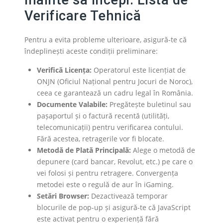
Verificare Tehnică
Pentru a evita probleme ulterioare, asigură-te că
îndeplinești aceste condiții preliminare:
Verifică Licența:
Operatorul este licențiat de
ONJN (Oficiul Național pentru Jocuri de Noroc),
ceea ce garantează un cadru legal în România.
Documente Valabile:
Pregătește buletinul sau
pașaportul și o factură recentă (utilități,
telecomunicații) pentru verificarea contului.
Fără acestea, retragerile vor fi blocate.
Metodă de Plată Principală:
Alege o metodă de
depunere (card bancar, Revolut, etc.) pe care o
vei folosi și pentru retragere. Convergența
metodei este o regulă de aur în iGaming.
Setări Browser:
Dezactivează temporar
blocurile de pop-up și asigură-te că JavaScript
este activat pentru o experiență fără