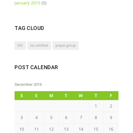
January 2015
(5)
TAG CLOUD
ISO
iso certified
prayas group
POST CALENDAR
December 2016
S
S
M
T
W
T
F
1
2
3
4
5
6
7
8
9
10
11
12
13
14
15
16