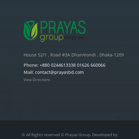
House 52/1 , Road #3A Dhanmondi , Dhaka-1209
Phone:
+880 0244613338
01626 660066
Mail:
contact@prayasbd.com
View Directions
©️ All Rights reserved ©️ Prayas Group. Developed by