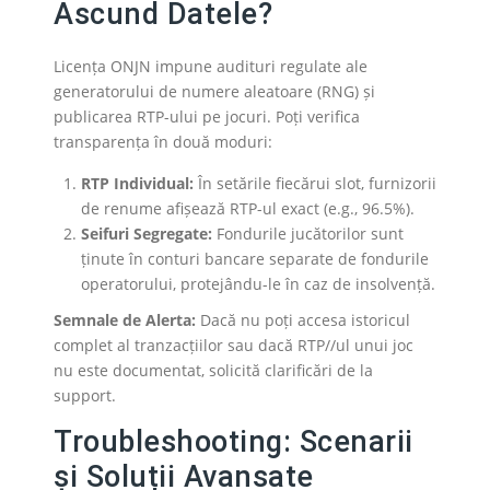
Ascund Datele?
Licența ONJN impune audituri regulate ale
generatorului de numere aleatoare (RNG) și
publicarea RTP-ului pe jocuri. Poți verifica
transparența în două moduri:
RTP Individual:
În setările fiecărui slot, furnizorii
de renume afișează RTP-ul exact (e.g., 96.5%).
Seifuri Segregate:
Fondurile jucătorilor sunt
ținute în conturi bancare separate de fondurile
operatorului, protejându-le în caz de insolvență.
Semnale de Alerta:
Dacă nu poți accesa istoricul
complet al tranzacțiilor sau dacă RTP//ul unui joc
nu este documentat, solicită clarificări de la
support.
Troubleshooting: Scenarii
și Soluții Avansate