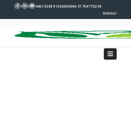
+880 02 44613338 01626660066 01764772244
WebMail