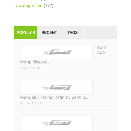
Uncategorized
(177)
POPULAR
RECENT
TAGS
1win
App –
Kompleksowy…
August 19, 2015
Manualul Tehnic Definitiv pentru…
January 3, 2015