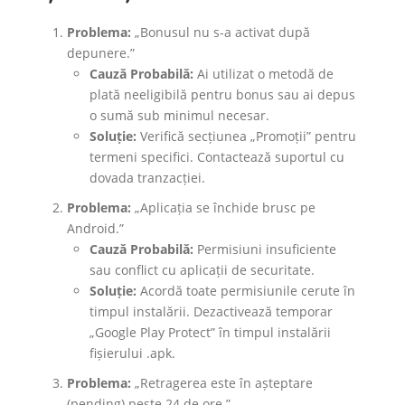
Problema:
„Bonusul nu s-a activat după
depunere.”
Cauză Probabilă:
Ai utilizat o metodă de
plată neeligibilă pentru bonus sau ai depus
o sumă sub minimul necesar.
Soluție:
Verifică secțiunea „Promoții” pentru
termeni specifici. Contactează suportul cu
dovada tranzacției.
Problema:
„Aplicația se închide brusc pe
Android.”
Cauză Probabilă:
Permisiuni insuficiente
sau conflict cu aplicații de securitate.
Soluție:
Acordă toate permisiunile cerute în
timpul instalării. Dezactivează temporar
„Google Play Protect” în timpul instalării
fișierului .apk.
Problema:
„Retragerea este în așteptare
(pending) peste 24 de ore.”