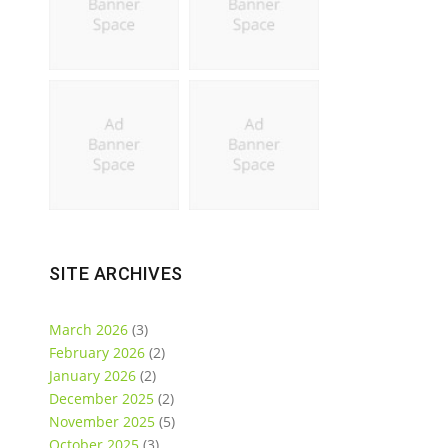
SITE ARCHIVES
March 2026
(3)
February 2026
(2)
January 2026
(2)
December 2025
(2)
November 2025
(5)
October 2025
(3)