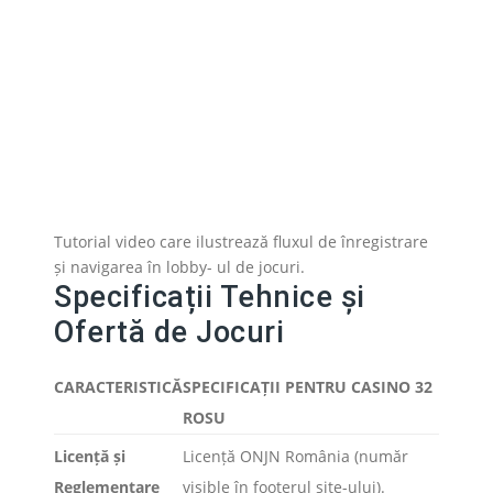
Tutorial video care ilustrează fluxul de înregistrare
și navigarea în lobby- ul de jocuri.
Specificații Tehnice și
Ofertă de Jocuri
CARACTERISTICĂ
SPECIFICAȚII PENTRU CASINO 32
ROSU
Licență și
Licență ONJN România (număr
Reglementare
visible în footerul site-ului).