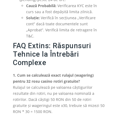
Cauză Probabilă:
Verificarea KYC este în
curs sau a fost depășită limita zilnică.
Soluție:
Verifică în secțiunea „Verificare
cont” dacă toate documentele sunt
„Aprobat”. Verifică limita de retragere în
T&C.
FAQ Extins: Răspunsuri
Tehnice la Întrebări
Complexe
1. Cum se calculează exact rulajul (wagering)
pentru
32 rosu casino rotiri gratuite
?
Rulajul se calculează pe valoarea câștigurilor
rezultate din rotiri, nu pe valoarea nominală a
rotirilor. Dacă câștigi 50 RON din 50 de rotiri
gratuite și wageringul este x30, trebuie să mizezi 50
RON * 30 = 1500 RON.