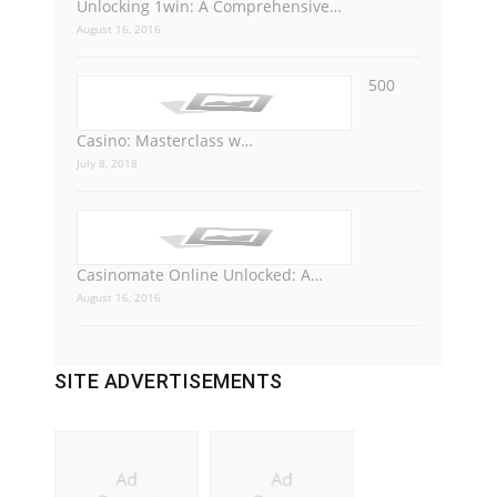
Unlocking 1win: A Comprehensive…
August 16, 2016
500
Casino: Masterclass w…
July 8, 2018
Casinomate Online Unlocked: A…
August 16, 2016
SITE ADVERTISEMENTS