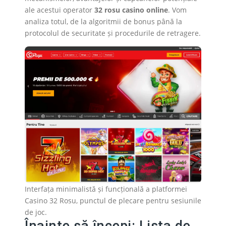
ale acestui operator
32 rosu casino online
. Vom
analiza totul, de la algoritmii de bonus până la
protocolul de securitate și procedurile de retragere.
Interfața minimalistă și funcțională a platformei
Casino 32 Rosu, punctul de plecare pentru sesiunile
de joc.
Înainte să începi: Lista de