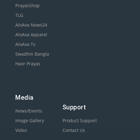
PrayasShop
TLG
AloAva News24
AloAva Apparel
AloAva Tv
Swadhin Bangla
Haor Prayas
Media
Support
News/Events
Image Gallery
Product Support
Video
Contact Us