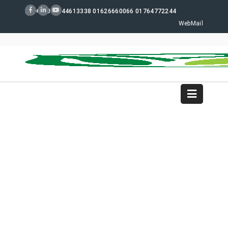
+880 02 44613338 01626660066 01764772244
WebMail