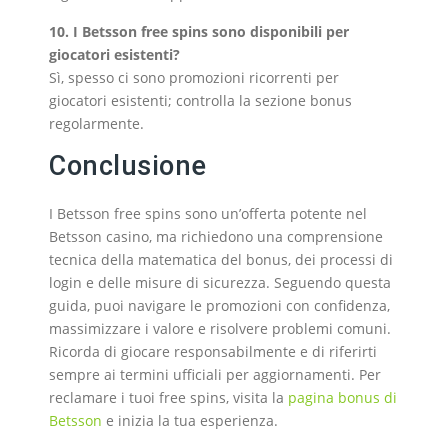
10. I Betsson free spins sono disponibili per
giocatori esistenti?
Sì, spesso ci sono promozioni ricorrenti per
giocatori esistenti; controlla la sezione bonus
regolarmente.
Conclusione
I Betsson free spins sono un’offerta potente nel
Betsson casino, ma richiedono una comprensione
tecnica della matematica del bonus, dei processi di
login e delle misure di sicurezza. Seguendo questa
guida, puoi navigare le promozioni con confidenza,
massimizzare i valore e risolvere problemi comuni.
Ricorda di giocare responsabilmente e di riferirti
sempre ai termini ufficiali per aggiornamenti. Per
reclamare i tuoi free spins, visita la
pagina bonus di
Betsson
e inizia la tua esperienza.