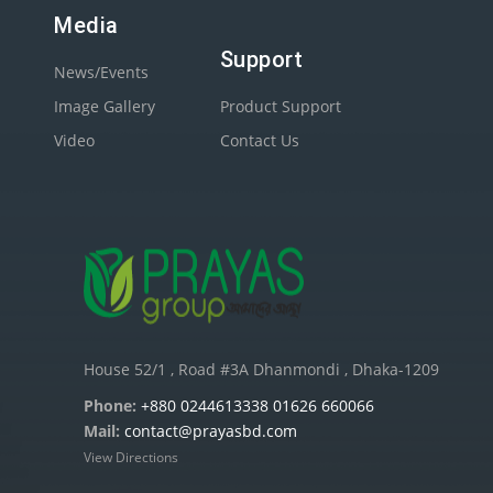
Media
Support
News/Events
Image Gallery
Product Support
Video
Contact Us
House 52/1 , Road #3A Dhanmondi , Dhaka-1209
Phone:
+880 0244613338
01626 660066
Mail:
contact@prayasbd.com
View Directions