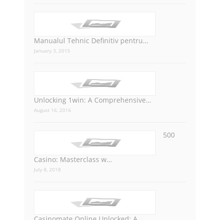
Manualul Tehnic Definitiv pentru…
January 3, 2015
Unlocking 1win: A Comprehensive…
August 16, 2016
500
Casino: Masterclass w…
July 8, 2018
Casinomate Online Unlocked: A…