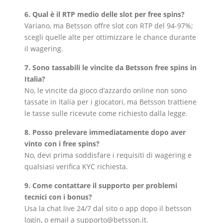
6. Qual è il RTP medio delle slot per free spins?
Variano, ma Betsson offre slot con RTP del 94-97%;
scegli quelle alte per ottimizzare le chance durante
il wagering.
7. Sono tassabili le vincite da Betsson free spins in
Italia?
No, le vincite da gioco d’azzardo online non sono
tassate in Italia per i giocatori, ma Betsson trattiene
le tasse sulle ricevute come richiesto dalla legge.
8. Posso prelevare immediatamente dopo aver
vinto con i free spins?
No, devi prima soddisfare i requisiti di wagering e
qualsiasi verifica KYC richiesta.
9. Come contattare il supporto per problemi
tecnici con i bonus?
Usa la chat live 24/7 dal sito o app dopo il betsson
login, o email a supporto@betsson.it.