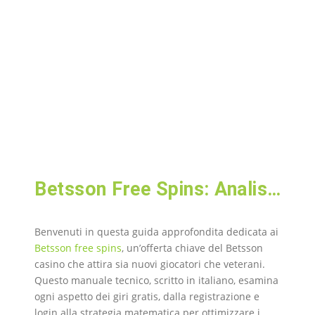
Betsson Free Spins: Analisi Tecnica su Matematica del Bonus, Sicurezza e Risoluzione Problemi di Login
Benvenuti in questa guida approfondita dedicata ai
Betsson free spins
, un’offerta chiave del Betsson
casino che attira sia nuovi giocatori che veterani.
Questo manuale tecnico, scritto in italiano, esamina
ogni aspetto dei giri gratis, dalla registrazione e
login alla strategia matematica per ottimizzare i