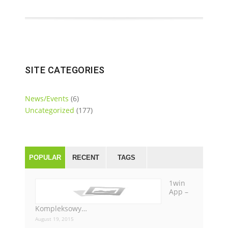
SITE CATEGORIES
News/Events
(6)
Uncategorized
(177)
POPULAR
RECENT
TAGS
1win
App –
Kompleksowy…
August 19, 2015