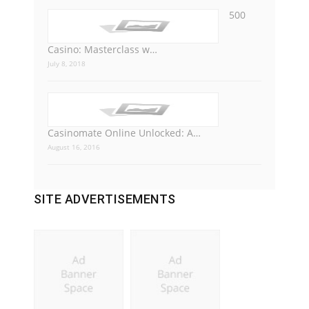
500
Casino: Masterclass w…
July 8, 2018
Casinomate Online Unlocked: A…
August 16, 2016
SITE ADVERTISEMENTS