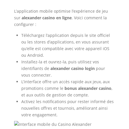
L’application mobile optimise l’expérience de jeu
sur
alexander casino en ligne
. Voici comment la
configurer :
Téléchargez l’application depuis le site officiel
ou les stores d’applications, en vous assurant
qu’elle est compatible avec votre appareil iOS
ou Android.
Installez-la et ouvrez-la, puis utilisez vos
identifiants de
alexander casino login
pour
vous connecter.
L’interface offre un accès rapide aux jeux, aux
promotions comme le
bonus alexander casino
,
et aux outils de gestion de compte.
Activez les notifications pour rester informé des
nouvelles offres et tournois, améliorant ainsi
votre engagement.