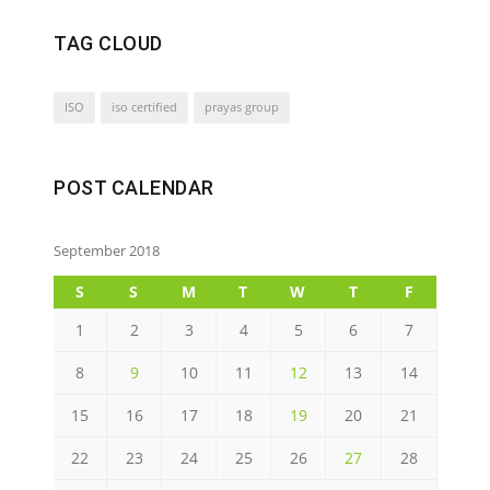
TAG CLOUD
ISO
iso certified
prayas group
POST CALENDAR
September 2018
S
S
M
T
W
T
F
1
2
3
4
5
6
7
8
9
10
11
12
13
14
15
16
17
18
19
20
21
22
23
24
25
26
27
28