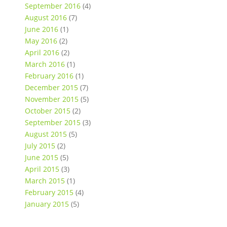
September 2016
(4)
August 2016
(7)
June 2016
(1)
May 2016
(2)
April 2016
(2)
March 2016
(1)
February 2016
(1)
December 2015
(7)
November 2015
(5)
October 2015
(2)
September 2015
(3)
August 2015
(5)
July 2015
(2)
June 2015
(5)
April 2015
(3)
March 2015
(1)
February 2015
(4)
January 2015
(5)