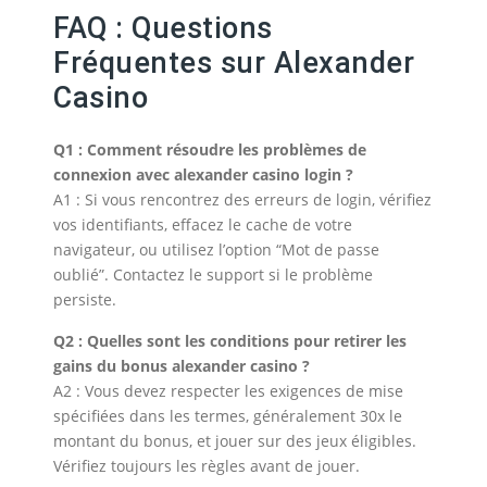
FAQ : Questions
Fréquentes sur Alexander
Casino
Q1 : Comment résoudre les problèmes de
connexion avec alexander casino login ?
A1 : Si vous rencontrez des erreurs de login, vérifiez
vos identifiants, effacez le cache de votre
navigateur, ou utilisez l’option “Mot de passe
oublié”. Contactez le support si le problème
persiste.
Q2 : Quelles sont les conditions pour retirer les
gains du bonus alexander casino ?
A2 : Vous devez respecter les exigences de mise
spécifiées dans les termes, généralement 30x le
montant du bonus, et jouer sur des jeux éligibles.
Vérifiez toujours les règles avant de jouer.