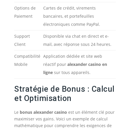
Options de
Cartes de crédit, virements
Paiement
bancaires, et portefeuilles
électroniques comme PayPal.
Support
Disponible via chat en direct et e-
Client
mail, avec réponse sous 24 heures.
Compatibilité
Application dédiée et site web
Mobile
réactif pour
alexander casino en
ligne
sur tous appareils.
Stratégie de Bonus : Calcul
et Optimisation
Le
bonus alexander casino
est un élément clé pour
maximiser vos gains. Voici un exemple de calcul
mathématique pour comprendre les exigences de