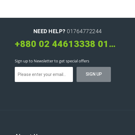
NEED HELP?
01764772244
+880 02 44613338 01626660066 01764772244
Sign up to Newsletter to get special offers