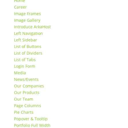
Home
Career
Image Frames
Image Gallery
Introduce ArkaHost
Left Navigation
Left Sidebar
List of Buttons
List of Dividers
List of Tabs
Login Form
Media
News/Events
Our Companies
Our Products
Our Team
Page Columns
Pie Charts
Popover & Tooltip
Portfolio Full Width