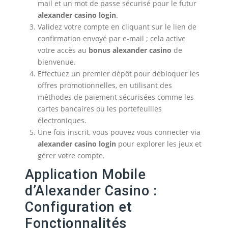
mail et un mot de passe sécurisé pour le futur
alexander casino login
.
Validez votre compte en cliquant sur le lien de
confirmation envoyé par e-mail ; cela active
votre accès au
bonus alexander casino
de
bienvenue.
Effectuez un premier dépôt pour débloquer les
offres promotionnelles, en utilisant des
méthodes de paiement sécurisées comme les
cartes bancaires ou les portefeuilles
électroniques.
Une fois inscrit, vous pouvez vous connecter via
alexander casino login
pour explorer les jeux et
gérer votre compte.
Application Mobile
d’Alexander Casino :
Configuration et
Fonctionnalités