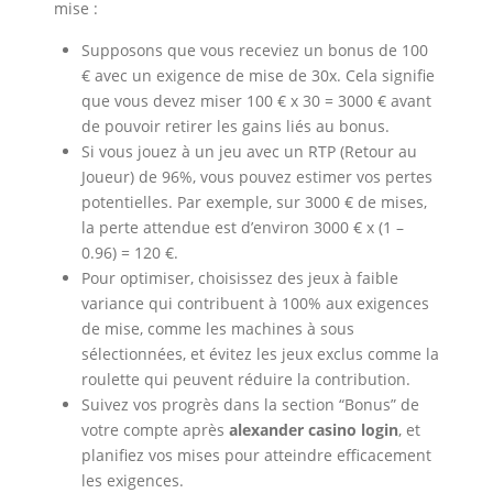
mise :
Supposons que vous receviez un bonus de 100
€ avec un exigence de mise de 30x. Cela signifie
que vous devez miser 100 € x 30 = 3000 € avant
de pouvoir retirer les gains liés au bonus.
Si vous jouez à un jeu avec un RTP (Retour au
Joueur) de 96%, vous pouvez estimer vos pertes
potentielles. Par exemple, sur 3000 € de mises,
la perte attendue est d’environ 3000 € x (1 –
0.96) = 120 €.
Pour optimiser, choisissez des jeux à faible
variance qui contribuent à 100% aux exigences
de mise, comme les machines à sous
sélectionnées, et évitez les jeux exclus comme la
roulette qui peuvent réduire la contribution.
Suivez vos progrès dans la section “Bonus” de
votre compte après
alexander casino login
, et
planifiez vos mises pour atteindre efficacement
les exigences.