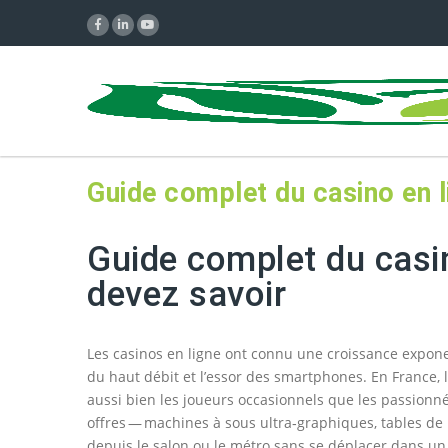
Guide complet du casino en l
Guide complet du casin
devez savoir
Les casinos en ligne ont connu une croissance expone
du haut débit et l’essor des smartphones. En France, 
aussi bien les joueurs occasionnels que les passionnés
offres — machines à sous ultra‑graphiques, tables de 
depuis le salon ou le métro sans se déplacer dans un