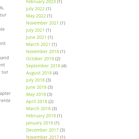
February 2023
(1)
%,
July 2022
(1)
teur
May 2022
(1)
November 2021
(1)
ble
July 2021
(1)
June 2021
(1)
ent
March 2021
(1)
November 2018
(1)
quand
October 2018
(2)
ent
September 2018
(4)
 sur
August 2018
(4)
July 2018
(3)
June 2018
(3)
dapter
May 2018
(3)
érente
April 2018
(2)
March 2018
(3)
February 2018
(1)
January 2018
(1)
December 2017
(3)
November 2017
(1)