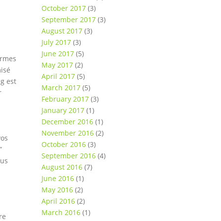
October 2017
(3)
September 2017
(3)
August 2017
(3)
July 2017
(3)
June 2017
(5)
ermes
May 2017
(2)
misé
April 2017
(5)
g est
March 2017
(5)
r
February 2017
(3)
January 2017
(1)
December 2016
(1)
November 2016
(2)
vos
October 2016
(3)
”
September 2016
(4)
ous
August 2016
(7)
June 2016
(1)
May 2016
(2)
April 2016
(2)
March 2016
(1)
re