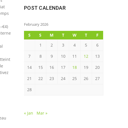
rs
iat
POST CALENDAR
temps
February 2026
2–€4)
nterne
S
S
M
T
W
T
F
1
2
3
4
5
6
al
7
8
9
10
11
12
13
tteint
de
14
15
16
17
18
19
20
tivez
21
22
23
24
25
26
27
28
« Jan
Mar »
leau