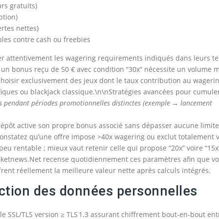
rs gratuits)
ption)
rtes nettes)
les contre cash ou freebies
quer attentivement les wagering requirements indiqués dans leurs t
 un bonus reçu de 50 € avec condition “30x” nécessite un volume 
hoisir exclusivement des jeux dont le taux contribution au wagerin
iques ou blackjack classique.\n\nStratégies avancées pour cumule
 pendant périodes promotionnelles distinctes (exemple → lancement
dépôt active son propre bonus associé sans dépasser aucune limite
onstatez qu’une offre impose >40x wagering ou exclut totalement 
eu rentable ; mieux vaut retenir celle qui propose “20x” voire “15x
sketnews.Net recense quotidiennement ces paramètres afin que v
ent réellement la meilleure valeur nette après calculs intégrés.
tection des données personnelles
ole SSL/TLS version ≥ TLS 1.​3 assurant chiffrement bout‑en‑bout ent