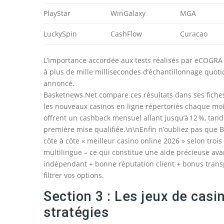
PlayStar
WinGalaxy
MGA
LuckySpin
CashFlow
Curacao
L’importance accordée aux tests réalisés par eCOGRA 
à plus de mille millisecondes d’échantillonnage quot
annoncé.
Basketnews.Net compare ces résultats dans ses fiches d
les nouveaux casinos en ligne répertoriés chaque moi
offrent un cashback mensuel allant jusqu’à 12 %, tan
première mise qualifiée.\n\nEnfin n’oubliez pas que
côte à côte « meilleur casino online 2026 » selon trois
multilingue – ce qui constitue une aide précieuse avan
indépendant + bonne réputation client + bonus trans
filtrer vos options.
Section 3 : Les jeux de casin
stratégies