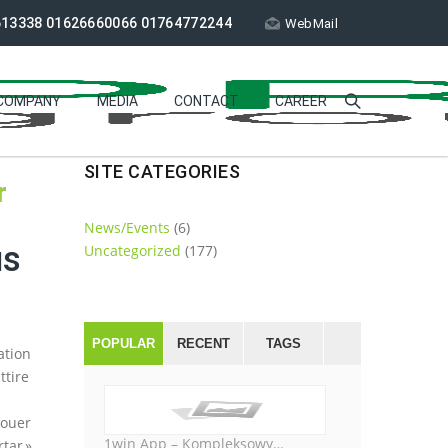
613338 01626660066 01764772244
WebMail
COMPANY
MEDIA
CONTACT
CAREER
SITE CATEGORIES
r
News/Events
(6)
us
Uncategorized
(177)
POPULAR
RECENT
TAGS
ation
ttire
jouer
1win App – Kompleksowy…
tar ».